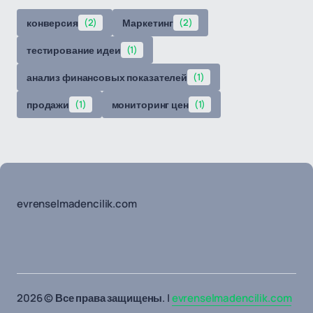
конверсия
(2)
Маркетинг
(2)
тестирование идеи
(1)
анализ финансовых показателей
(1)
продажи
(1)
мониторинг цен
(1)
evrenselmadencilik.com
2026 © Все права защищены. |
evrenselmadencilik.com