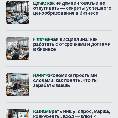
25 дек 2025
Цена: как не демпинговать и не
отпугивать — секреты успешного
ценообразования в бизнесе
25 дек 2025
Платежная дисциплина: как
работать с отсрочками и долгами
в бизнесе
25 дек 2025
Юнит-экономика простыми
словами: как понять, что ты
зарабатываешь
25 дек 2025
Как выбрать нишу: спрос, маржа,
конкуренты, вход — ключ к