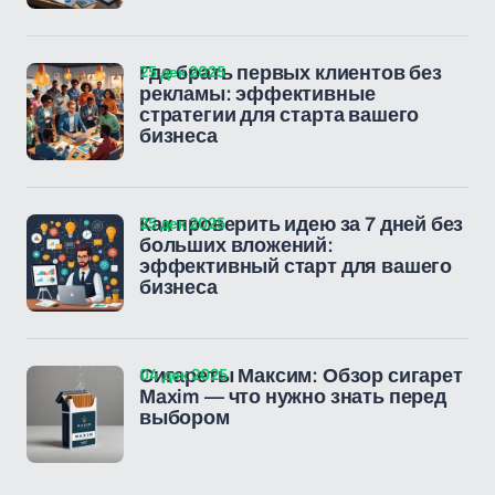
25 дек 2025
Где брать первых клиентов без
рекламы: эффективные
стратегии для старта вашего
бизнеса
25 дек 2025
Как проверить идею за 7 дней без
больших вложений:
эффективный старт для вашего
бизнеса
04 дек 2025
Сигареты Максим: Обзор сигарет
Maxim — что нужно знать перед
выбором