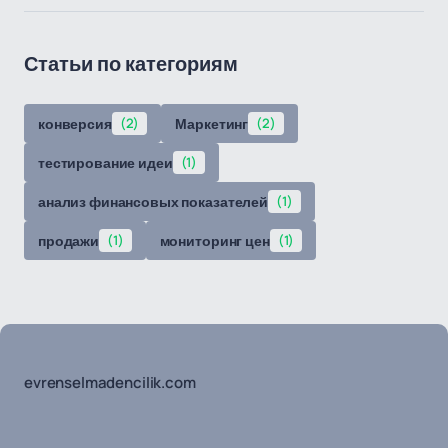
Статьи по категориям
конверсия
(2)
Маркетинг
(2)
тестирование идеи
(1)
анализ финансовых показателей
(1)
продажи
(1)
мониторинг цен
(1)
evrenselmadencilik.com