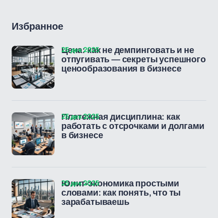
Избранное
25 дек 2025
Цена: как не демпинговать и не
отпугивать — секреты успешного
ценообразования в бизнесе
25 дек 2025
Платежная дисциплина: как
работать с отсрочками и долгами
в бизнесе
25 дек 2025
Юнит-экономика простыми
словами: как понять, что ты
зарабатываешь