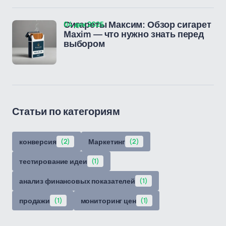
04 дек 2025
Сигареты Максим: Обзор сигарет
Maxim — что нужно знать перед
выбором
Статьи по категориям
конверсия
(2)
Маркетинг
(2)
тестирование идеи
(1)
анализ финансовых показателей
(1)
продажи
(1)
мониторинг цен
(1)