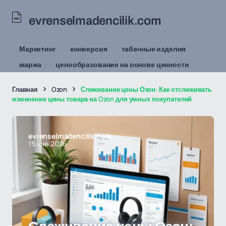
evrenselmadencilik.com
Маркетинг
конверсия
табачные изделия
маржа
ценообразование на основе ценности
Главная
Ozon
Слеживание цены Озон: Как отслеживать
изменение цены товара на Ozon для умных покупателей
evrenselmadencilik.com
15 янв 2026