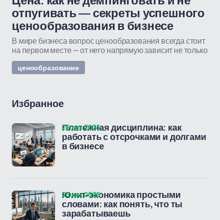
Цена: как не демпинговать и не
отпугивать — секреты успешного
ценообразования в бизнесе
В мире бизнеса вопрос ценообразования всегда стоит
на первом месте — от него напрямую зависит не только
ценообразование
Избранное
25 дек 2025
Платежная дисциплина: как
работать с отсрочками и долгами
в бизнесе
25 дек 2025
Юнит-экономика простыми
словами: как понять, что ты
зарабатываешь