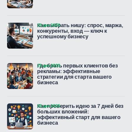
25 дек 2025
Как выбрать нишу: спрос, маржа,
конкуренты, вход — ключ к
успешному бизнесу
25 дек 2025
Где брать первых клиентов без
рекламы: эффективные
стратегии для старта вашего
бизнеса
25 дек 2025
Как проверить идею за 7 дней без
больших вложений:
эффективный старт для вашего
бизнеса