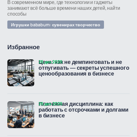
В современном мире, где технологии и гаджеты
занимают всё больше времени наших детей, найти
способы
Игрушки bababum: сувенирах творчество
Избранное
25 дек 2025
Цена: как не демпинговать и не
отпугивать — секреты успешного
ценообразования в бизнесе
25 дек 2025
Платежная дисциплина: как
работать с отсрочками и долгами
в бизнесе