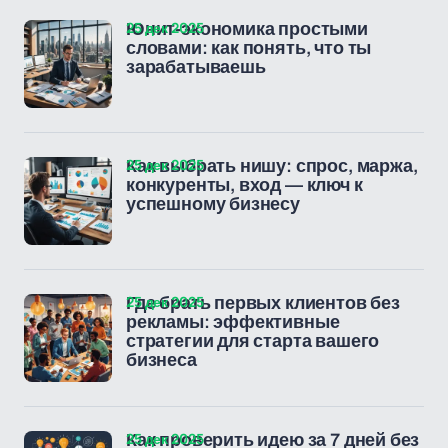
25 дек 2025
Юнит-экономика простыми
словами: как понять, что ты
зарабатываешь
25 дек 2025
Как выбрать нишу: спрос, маржа,
конкуренты, вход — ключ к
успешному бизнесу
25 дек 2025
Где брать первых клиентов без
рекламы: эффективные
стратегии для старта вашего
бизнеса
25 дек 2025
Как проверить идею за 7 дней без