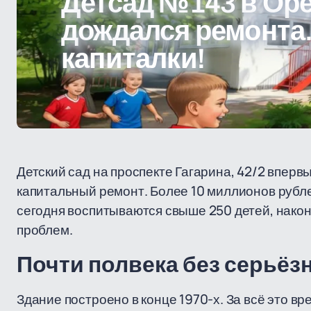
Детсад №143 в Ор
дождался ремонта. 
капиталки!
Детский сад на проспекте Гагарина, 42/2 вперв
капитальный ремонт. Более 10 миллионов рублей
сегодня воспитываются свыше 250 детей, нако
проблем.
Почти полвека без серьёз
Здание построено в конце 1970-х. За всё это в