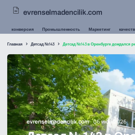
evrenselmadencilik.com
конверсия
Промышленность
Маркетинг
качеств
Главная
Детсад №143
Детсад №143 в Оренбурге дождался ре
evrenselmadencilik.com
06 июл 2026