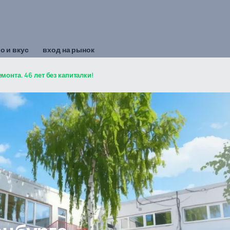
о и вкус
вход на рынок
монта. 46 лет без капиталки!