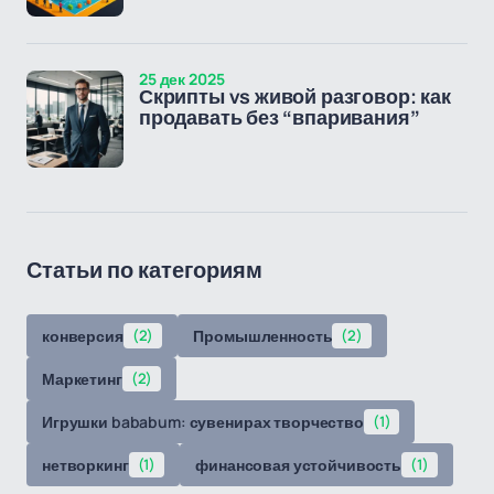
25 дек 2025
Скрипты vs живой разговор: как
продавать без “впаривания”
Статьи по категориям
конверсия
(2)
Промышленность
(2)
Маркетинг
(2)
Игрушки bababum: сувенирах творчество
(1)
нетворкинг
(1)
финансовая устойчивость
(1)